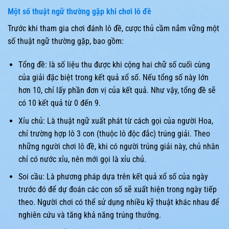
Một số thuật ngữ thường gặp khi chơi lô đề
Trước khi tham gia chơi đánh lô đề, cược thủ cầm nắm vững một
số thuật ngữ thường gặp, bao gồm:
Tổng đề: là số liệu thu được khi cộng hai chữ số cuối cùng
của giải đặc biệt trong kết quả xổ số. Nếu tổng số này lớn
hơn 10, chỉ lấy phần đơn vị của kết quả. Như vậy, tổng đề sẽ
có 10 kết quả từ 0 đến 9.
Xỉu chủ: Là thuật ngữ xuất phát từ cách gọi của người Hoa,
chỉ trường hợp lô 3 con (thuộc lô độc đắc) trúng giải. Theo
những người chơi lô đề, khi có người trúng giải này, chủ nhân
chỉ có nước xỉu, nên mới gọi là xỉu chủ.
Soi cầu: Là phương pháp dựa trên kết quả xổ số của ngày
trước đó để dự đoán các con số sẽ xuất hiện trong ngày tiếp
theo. Người chơi có thể sử dụng nhiều kỹ thuật khác nhau để
nghiên cứu và tăng khả năng trúng thưởng.