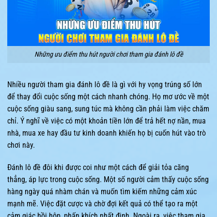
Những ưu điểm thu hút người chơi tham gia đánh lô đề
Nhiều người tham gia đánh lô đề là gì với hy vọng trúng số lớn
để thay đổi cuộc sống một cách nhanh chóng. Họ mơ ước về một
cuộc sống giàu sang, sung túc mà không cần phải làm việc chăm
chỉ. Ý nghĩ về việc có một khoản tiền lớn để trả hết nợ nần, mua
nhà, mua xe hay đầu tư kinh doanh khiến họ bị cuốn hút vào trò
chơi này.
Đánh lô đề đôi khi được coi như một cách để giải tỏa căng
thẳng, áp lực trong cuộc sống. Một số người cảm thấy cuộc sống
hàng ngày quá nhàm chán và muốn tìm kiếm những cảm xúc
mạnh mẽ. Việc đặt cược và chờ đợi kết quả có thể tạo ra một
cảm giác hồi hộp, phấn khích nhất định. Ngoài ra, việc tham gia