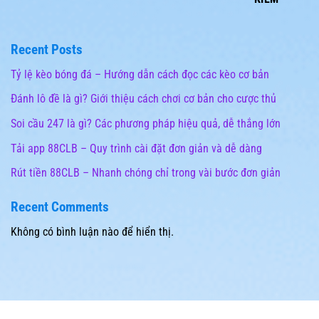
Recent Posts
Tỷ lệ kèo bóng đá – Hướng dẫn cách đọc các kèo cơ bản
Đánh lô đề là gì? Giới thiệu cách chơi cơ bản cho cược thủ
Soi cầu 247 là gì? Các phương pháp hiệu quả, dễ thắng lớn
Tải app 88CLB – Quy trình cài đặt đơn giản và dễ dàng
Rút tiền 88CLB – Nhanh chóng chỉ trong vài bước đơn giản
Recent Comments
Không có bình luận nào để hiển thị.