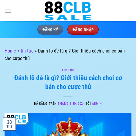
Chuyển
đến
nội
dung
ĐĂNG KÝ
ĐĂNG NHẬP
Home
»
tin tức
»
Đánh lô đề là gì? Giới thiệu cách chơi cơ bản
cho cược thủ
TIN TỨC
Đánh lô đề là gì? Giới thiệu cách chơi cơ
bản cho cược thủ
ĐÃ ĐĂNG TRÊN
THÁNG 8 30, 2024
BỞI
ADMIN
30
Th8